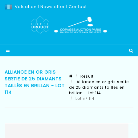
Valuation
|
Newsletter
|
Contact
ALLIANCE EN OR GRIS
Result
SERTIE DE 25 DIAMANTS
Alliance en or gris sertie
TAILLÉS EN BRILLAN - LOT
de 25 diamants taillés en
114
brillan - Lot 114
Lot n° 114