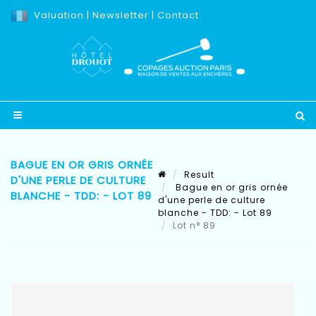
Valuation
|
Newsletter
|
Contact
BAGUE EN OR GRIS ORNÉE
Result
D'UNE PERLE DE CULTURE
Bague en or gris ornée
BLANCHE - TDD: - LOT 89
d'une perle de culture
blanche - TDD: - Lot 89
Lot n° 89