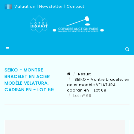
Valuation
|
Newsletter
|
Contact
SEIKO - MONTRE
Result
BRACELET EN ACIER
SEIKO - Montre bracelet en
MODÈLE VELATURA,
acier modèle VELATURA,
CADRAN EN - LOT 69
cadran en - Lot 69
Lot n° 69