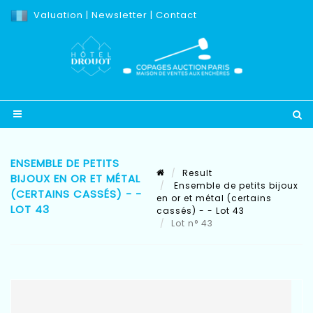
Valuation
|
Newsletter
|
Contact
ENSEMBLE DE PETITS
Result
BIJOUX EN OR ET MÉTAL
Ensemble de petits bijoux
(CERTAINS CASSÉS) - -
en or et métal (certains
LOT 43
cassés) - - Lot 43
Lot n° 43