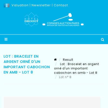
Valuation
|
Newsletter
|
Contact
LOT : BRACELET EN
Result
ARGENT ORNÉ D'UN
Lot : Bracelet en argent
IMPORTANT CABOCHON
orné d'un important
EN AMB - LOT 8
cabochon en amb - Lot 8
Lot n° 8