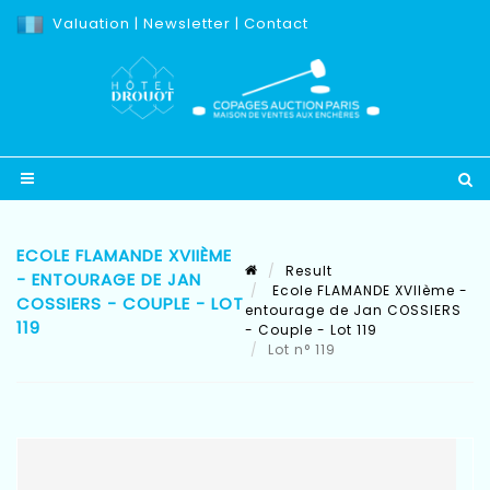
Valuation
|
Newsletter
|
Contact
ECOLE FLAMANDE XVIIÈME
Result
- ENTOURAGE DE JAN
Ecole FLAMANDE XVIIème -
COSSIERS - COUPLE - LOT
entourage de Jan COSSIERS
119
- Couple - Lot 119
Lot n° 119