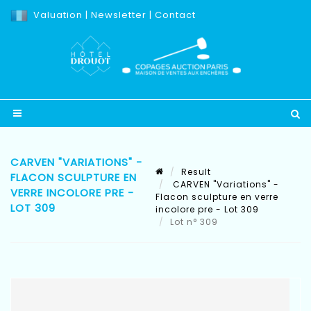
Valuation
|
Newsletter
|
Contact
CARVEN "VARIATIONS" -
Result
FLACON SCULPTURE EN
CARVEN "Variations" -
VERRE INCOLORE PRE -
Flacon sculpture en verre
LOT 309
incolore pre - Lot 309
Lot n° 309