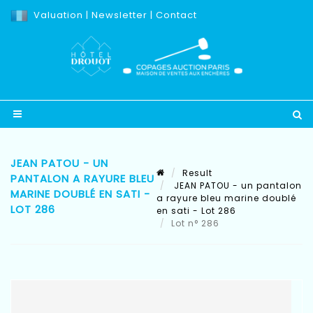
Valuation
|
Newsletter
|
Contact
JEAN PATOU - UN
Result
PANTALON A RAYURE BLEU
JEAN PATOU - un pantalon
MARINE DOUBLÉ EN SATI -
a rayure bleu marine doublé
LOT 286
en sati - Lot 286
Lot n° 286