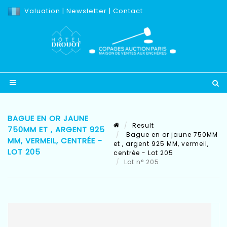
Valuation
|
Newsletter
|
Contact
BAGUE EN OR JAUNE
Result
750MM ET , ARGENT 925
Bague en or jaune 750MM
MM, VERMEIL, CENTRÉE -
et , argent 925 MM, vermeil,
LOT 205
centrée - Lot 205
Lot n° 205