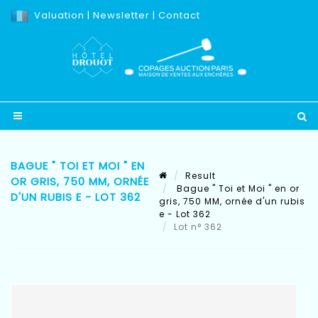
Valuation
|
Newsletter
|
Contact
BAGUE " TOI ET MOI " EN
Result
OR GRIS, 750 MM, ORNÉE
Bague " Toi et Moi " en or
D'UN RUBIS E - LOT 362
gris, 750 MM, ornée d'un rubis
e - Lot 362
Lot n° 362