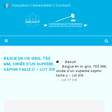
Valuation
|
Newsletter
|
Contact
BAGUE EN OR GRIS, 750
Result
MM, ORNÉE D'UN SUPERBE
Bague en or gris, 750 MM,
SAPHIR TAILLE C - LOT 316
ornée d'un superbe saphir
taille c - Lot 316
Lot n° 316