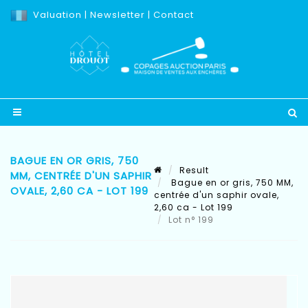
Valuation
|
Newsletter
|
Contact
BAGUE EN OR GRIS, 750
Result
MM, CENTRÉE D'UN SAPHIR
Bague en or gris, 750 MM,
OVALE, 2,60 CA - LOT 199
centrée d'un saphir ovale,
2,60 ca - Lot 199
Lot n° 199