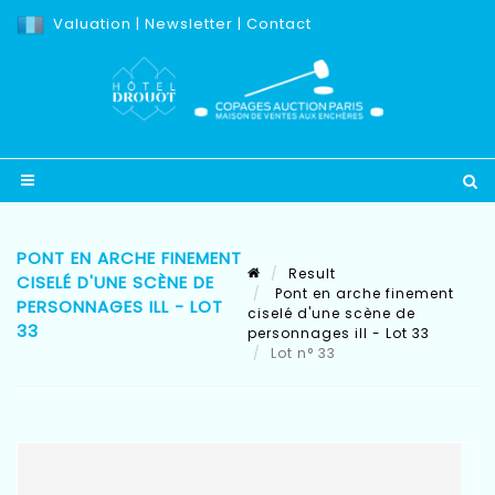
Valuation
|
Newsletter
|
Contact
PONT EN ARCHE FINEMENT
Result
CISELÉ D'UNE SCÈNE DE
Pont en arche finement
PERSONNAGES ILL - LOT
ciselé d'une scène de
33
personnages ill - Lot 33
Lot n° 33