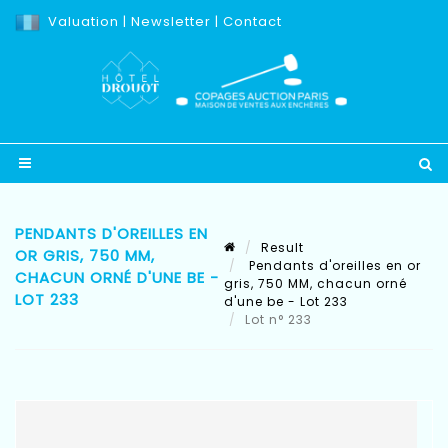
Valuation
|
Newsletter
|
Contact
PENDANTS D'OREILLES EN
Result
OR GRIS, 750 MM,
Pendants d'oreilles en or
CHACUN ORNÉ D'UNE BE -
gris, 750 MM, chacun orné
LOT 233
d'une be - Lot 233
Lot n° 233