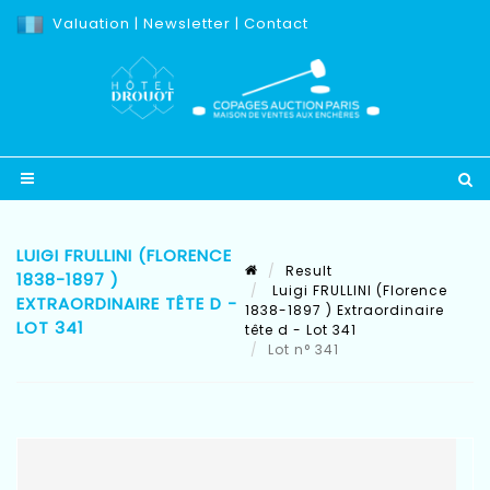
Valuation
|
Newsletter
|
Contact
LUIGI FRULLINI (FLORENCE
Result
1838-1897 )
Luigi FRULLINI (Florence
EXTRAORDINAIRE TÊTE D -
1838-1897 ) Extraordinaire
LOT 341
tête d - Lot 341
Lot n° 341