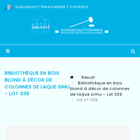
Valuation
|
Newsletter
|
Contact
BIBLIOTHÈQUE EN BOIS
Result
BLOND À DÉCOR DE
Bibliothèque en bois
COLONNES DE LAQUE SIMU
blond à décor de colonnes
- LOT 339
de laque simu - Lot 339
Lot n° 339