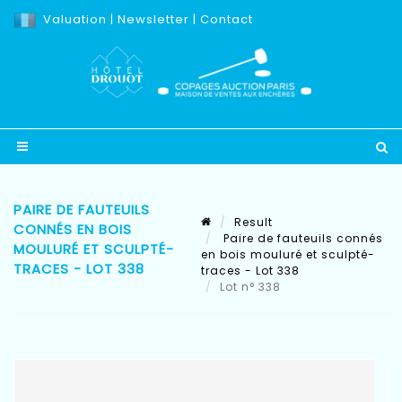
Valuation
|
Newsletter
|
Contact
PAIRE DE FAUTEUILS
Result
CONNÉS EN BOIS
Paire de fauteuils connés
MOULURÉ ET SCULPTÉ-
en bois mouluré et sculpté-
TRACES - LOT 338
traces - Lot 338
Lot n° 338