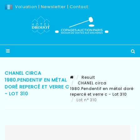
Valuation
|
Newsletter
|
Contact
CHANEL CIRCA
Result
1980.PENDENTIF EN MÉTAL
CHANEL circa
DORÉ REPERCÉ ET VERRE C
1980.Pendentif en métal doré
- LOT 310
repercé et verre c - Lot 310
Lot n° 310