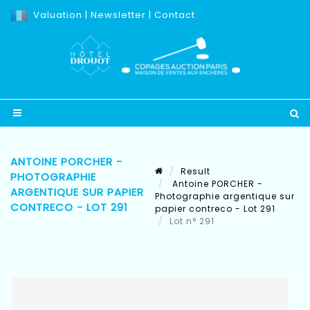
Valuation
|
Newsletter
|
Contact
ANTOINE PORCHER -
Result
PHOTOGRAPHIE
Antoine PORCHER -
ARGENTIQUE SUR PAPIER
Photographie argentique sur
CONTRECO - LOT 291
papier contreco - Lot 291
Lot n° 291