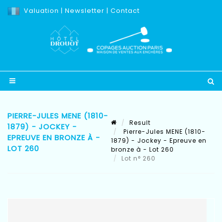
Valuation
|
Newsletter
|
Contact
PIERRE-JULES MENE (1810-
Result
1879) - JOCKEY -
Pierre-Jules MENE (1810-
EPREUVE EN BRONZE À -
1879) - Jockey - Epreuve en
LOT 260
bronze à - Lot 260
Lot n° 260