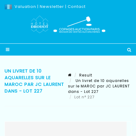
Valuation
|
Newsletter
|
Contact
UN LIVRET DE 10
Result
AQUARELLES SUR LE
Un livret de 10 aquarelles
MAROC PAR JC LAURENT
sur le MAROC par JC LAURENT
DANS - LOT 227
dans - Lot 227
Lot n° 227