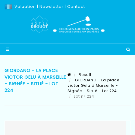
Valuation
|
Newsletter
|
Contact
GIORDANO - LA PLACE
Result
VICTOR GELU À MARSEILLE
GIORDANO - La place
- SIGNÉE - SITUÉ - LOT
victor Gelu à Marseille -
224
Signée - Situé - Lot 224
Lot n° 224