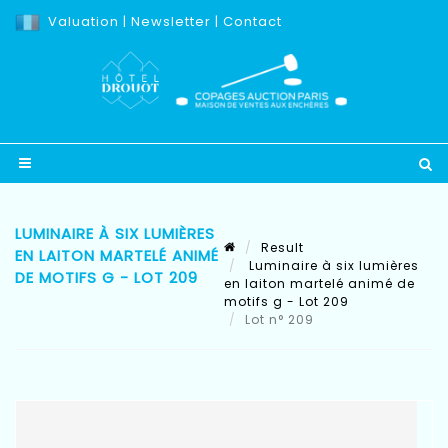
Valuation
|
Newsletter
|
Contact
LUMINAIRE À SIX LUMIÈRES
Result
EN LAITON MARTELÉ ANIMÉ
Luminaire à six lumières
DE MOTIFS G - LOT 209
en laiton martelé animé de
motifs g - Lot 209
Lot n° 209