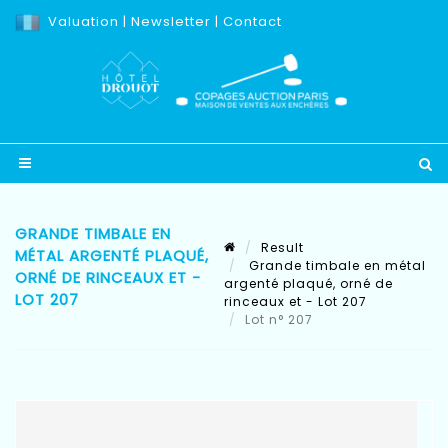
Valuation
|
Newsletter
|
Contact
GRANDE TIMBALE EN
Result
MÉTAL ARGENTÉ PLAQUÉ,
Grande timbale en métal
ORNÉ DE RINCEAUX ET -
argenté plaqué, orné de
LOT 207
rinceaux et - Lot 207
Lot n° 207