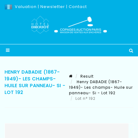
Valuation
|
Newsletter
|
Contact
HENRY DABADIE (1867-
Result
1949)- LES CHAMPS-
Henry DABADIE (1867-
HUILE SUR PANNEAU- SI -
1949)- Les champs- Huile sur
LOT 192
panneau- Si - Lot 192
Lot n° 192