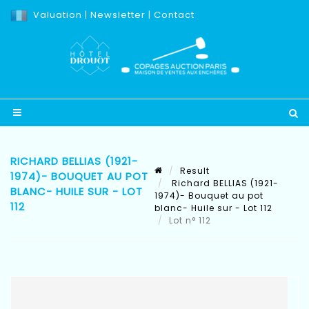
Valuation
|
Newsletter
|
Contact
RICHARD BELLIAS (1921-
Result
1974)- BOUQUET AU POT
Richard BELLIAS (1921-
BLANC- HUILE SUR - LOT
1974)- Bouquet au pot
112
blanc- Huile sur - Lot 112
Lot n° 112