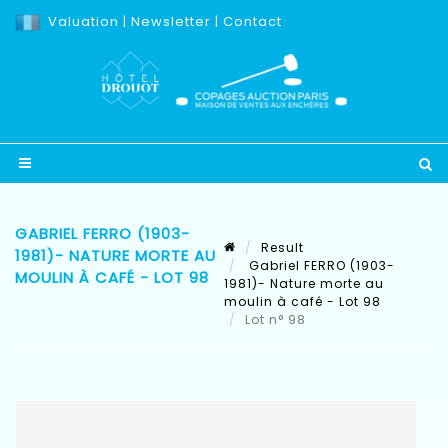
Valuation
|
Newsletter
|
Contact
GABRIEL FERRO (1903-
Result
1981)- NATURE MORTE AU
Gabriel FERRO (1903-
MOULIN À CAFÉ - LOT 98
1981)- Nature morte au
moulin à café - Lot 98
Lot n° 98