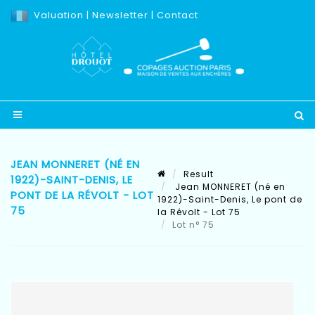
Valuation
|
Newsletter
|
Contact
JEAN MONNERET (NÉ EN
Result
1922)-SAINT-DENIS, LE
Jean MONNERET (né en
PONT DE LA RÉVOLT - LOT
1922)-Saint-Denis, Le pont de
75
la Révolt - Lot 75
Lot n° 75