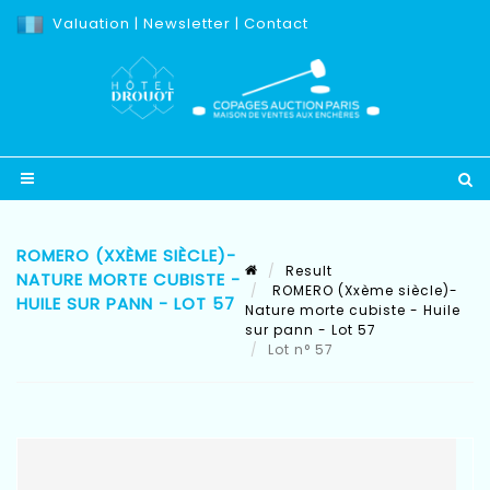
Valuation
|
Newsletter
|
Contact
ROMERO (XXÈME SIÈCLE)-
Result
NATURE MORTE CUBISTE -
ROMERO (Xxème siècle)-
HUILE SUR PANN - LOT 57
Nature morte cubiste - Huile
sur pann - Lot 57
Lot n° 57