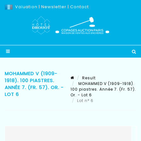
Valuation
|
Newsletter
|
Contact
MOHAMMED V (1909-
Result
1918). 100 PIASTRES.
MOHAMMED V (1909-1918).
ANNÉE 7. (FR. 57). OR. -
100 piastres. Année 7. (Fr. 57).
LOT 6
Or. - Lot 6
Lot n° 6