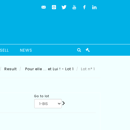
SELL
NEWS
Result
Pour elle ... et Lui ! - Lot 1
Lot n° 1
Go to lot