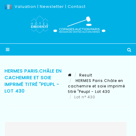
Valuation
|
Newsletter
|
Contact
HERMES PARIS.CHÂLE EN
Result
CACHEMIRE ET SOIE
HERMES Paris.Châle en
IMPRIMÉ TITRÉ "PEUPL -
cachemire et soie imprimé
LOT 430
titré "Peupl - Lot 430
Lot n° 430