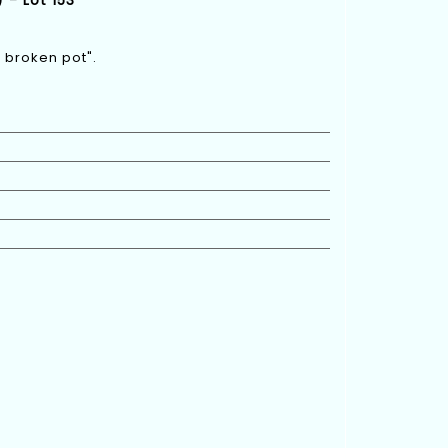
 - Lot 153
e broken pot".