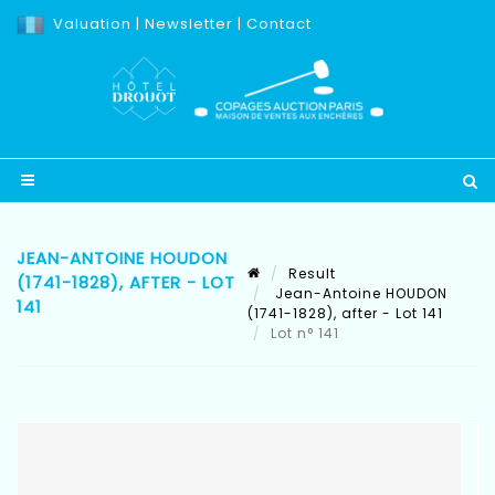
Valuation
|
Newsletter
|
Contact
JEAN-ANTOINE HOUDON
Result
(1741-1828), AFTER - LOT
Jean-Antoine HOUDON
141
(1741-1828), after - Lot 141
Lot n° 141