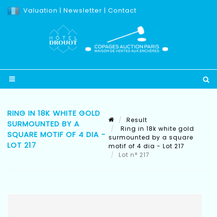
Valuation
|
Newsletter
|
Contact
RING IN 18K WHITE GOLD
Result
SURMOUNTED BY A
Ring in 18k white gold
SQUARE MOTIF OF 4 DIA -
surmounted by a square
LOT 217
motif of 4 dia - Lot 217
Lot n° 217