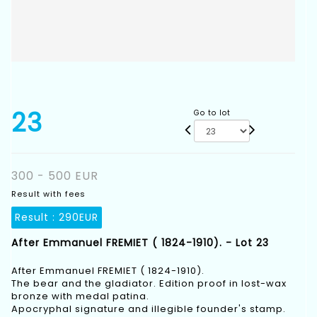
23
Go to lot
300 - 500 EUR
Result with fees
Result :
290EUR
After Emmanuel FREMIET ( 1824-1910). - Lot 23
After Emmanuel FREMIET ( 1824-1910).
The bear and the gladiator. Edition proof in lost-wax
bronze with medal patina.
Apocryphal signature and illegible founder's stamp.