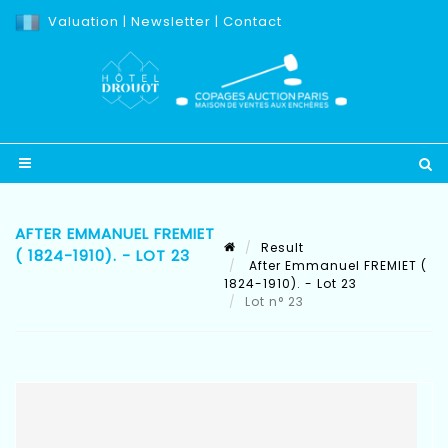
Valuation
|
Newsletter
|
Contact
AFTER EMMANUEL FREMIET
Result
( 1824-1910). - LOT 23
After Emmanuel FREMIET (
1824-1910). - Lot 23
Lot n° 23