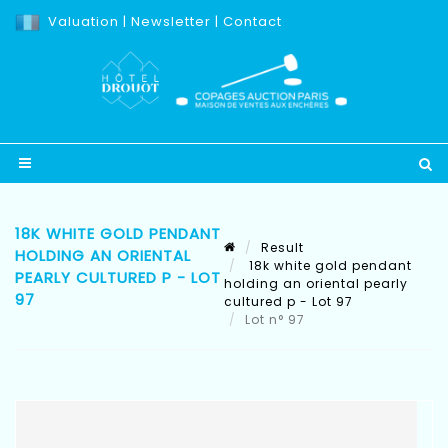
Valuation
|
Newsletter
|
Contact
18K WHITE GOLD PENDANT
Result
HOLDING AN ORIENTAL
18k white gold pendant
PEARLY CULTURED P - LOT
holding an oriental pearly
97
cultured p - Lot 97
Lot n° 97