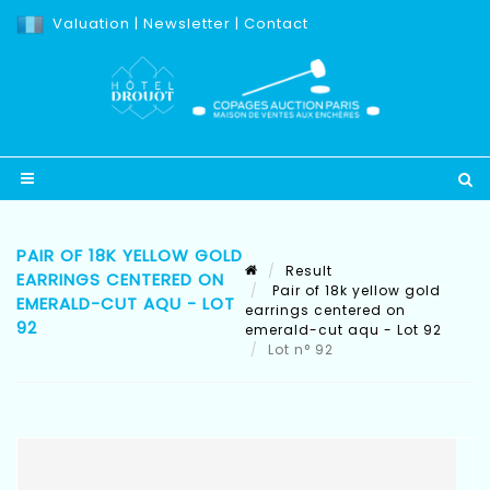
Valuation
|
Newsletter
|
Contact
PAIR OF 18K YELLOW GOLD
Result
EARRINGS CENTERED ON
Pair of 18k yellow gold
EMERALD-CUT AQU - LOT
earrings centered on
92
emerald-cut aqu - Lot 92
Lot n° 92