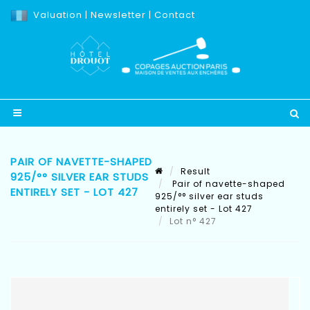
Valuation
|
Newsletter
|
Contact
PAIR OF NAVETTE-SHAPED
Result
925/°° SILVER EAR STUDS
Pair of navette-shaped
ENTIRELY SET - LOT 427
925/°° silver ear studs
entirely set - Lot 427
Lot n° 427