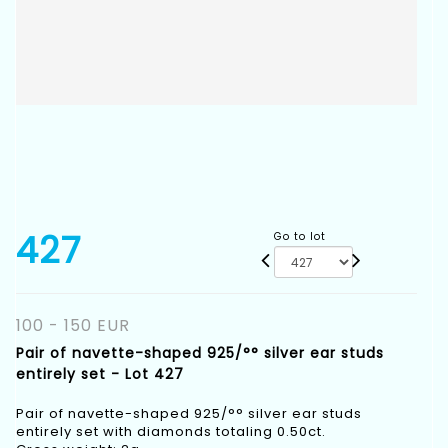
427
Go to lot
100 - 150 EUR
Pair of navette-shaped 925/°° silver ear studs
entirely set - Lot 427
Pair of navette-shaped 925/°° silver ear studs
entirely set with diamonds totaling 0.50ct.