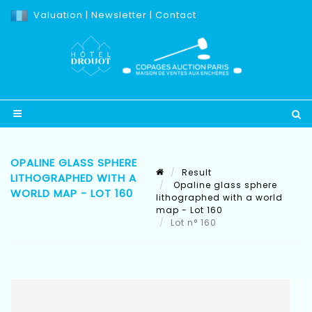
Valuation
|
Newsletter
|
Contact
OPALINE GLASS SPHERE
Result
LITHOGRAPHED WITH A
Opaline glass sphere
WORLD MAP - LOT 160
lithographed with a world
map - Lot 160
Lot n° 160