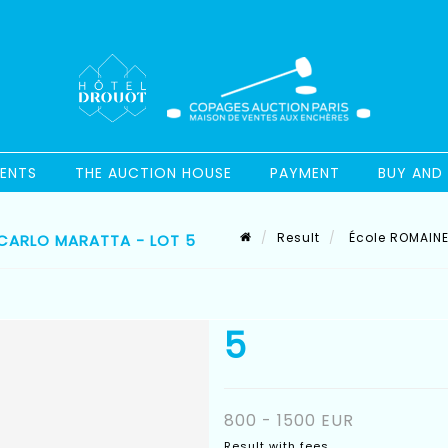
ENTS
THE AUCTION HOUSE
PAYMENT
BUY AND 
Result
École ROMAINE 
 CARLO MARATTA - LOT 5
5
800 - 1500 EUR
Result with fees