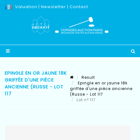
Valuation
|
Newsletter
|
Contact
EPINGLE EN OR JAUNE 18K
Result
GRIFFÉE D'UNE PIÈCE
Epingle en or jaune 18k
ANCIENNE (RUSSE - LOT
griffée d'une pièce ancienne
117
(Russe - Lot 117
Lot n° 117