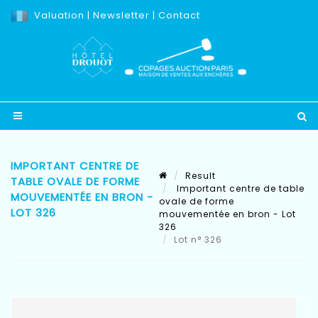
Valuation
|
Newsletter
|
Contact
IMPORTANT CENTRE DE
Result
TABLE OVALE DE FORME
Important centre de table
MOUVEMENTÉE EN BRON -
ovale de forme
LOT 326
mouvementée en bron - Lot
326
Lot n° 326