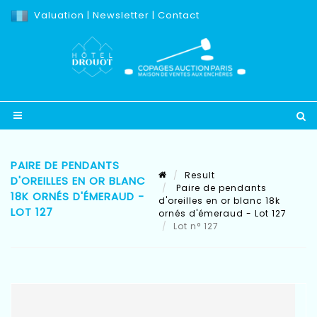
Valuation
|
Newsletter
|
Contact
PAIRE DE PENDANTS
Result
D'OREILLES EN OR BLANC
Paire de pendants
18K ORNÉS D'ÉMERAUD -
d'oreilles en or blanc 18k
LOT 127
ornés d'émeraud - Lot 127
Lot n° 127