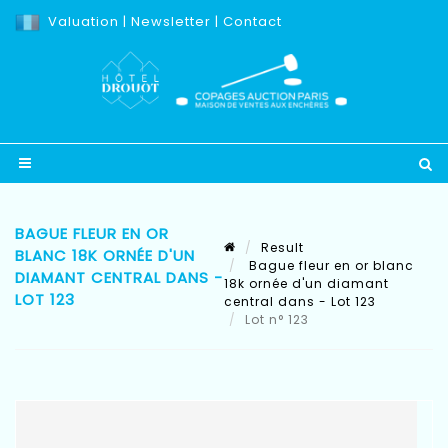
Valuation
|
Newsletter
|
Contact
BAGUE FLEUR EN OR
Result
BLANC 18K ORNÉE D'UN
Bague fleur en or blanc
DIAMANT CENTRAL DANS -
18k ornée d'un diamant
LOT 123
central dans - Lot 123
Lot n° 123