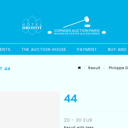
ENTS
THE AUCTION HOUSE
PAYMENT
BUY AND 
Result
Philippe D
OT 44
44
20 - 30 EUR
Result with fees