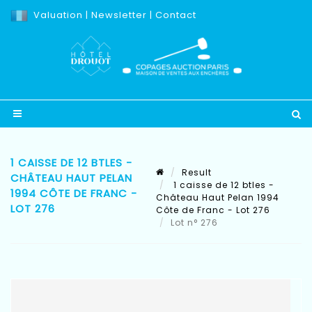
Valuation
|
Newsletter
|
Contact
1 CAISSE DE 12 BTLES -
Result
CHÂTEAU HAUT PELAN
1 caisse de 12 btles -
1994 CÔTE DE FRANC -
Château Haut Pelan 1994
LOT 276
Côte de Franc - Lot 276
Lot n° 276