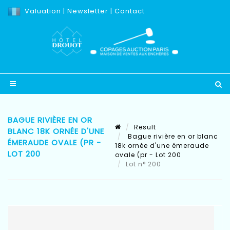
Valuation
|
Newsletter
|
Contact
BAGUE RIVIÈRE EN OR
Result
BLANC 18K ORNÉE D'UNE
Bague rivière en or blanc
ÉMERAUDE OVALE (PR -
18k ornée d'une émeraude
LOT 200
ovale (pr - Lot 200
Lot n° 200