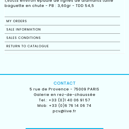
1,50cts environ épaulé de lignes de diamants taille
baguette en chute - PB : 3,60gr - TDD 54,5
MY ORDERS
SALE INFORMATION
SALES CONDITIONS
RETURN TO CATALOGUE
CONTACT
5 rue de Provence - 75009 PARIS
Galerie en rez-de-chaussée
Tel.: +33 (0)1 40 06 91 57
Mob: +33 (0)6 76 14 06 74
pcv@live.fr