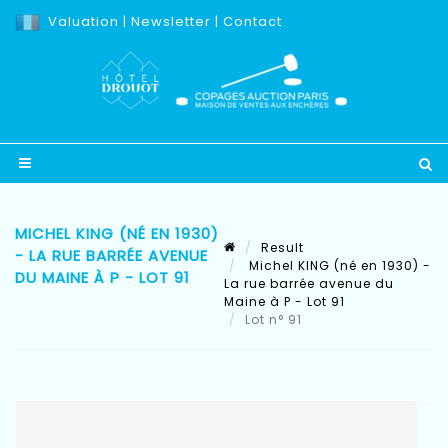
Valuation
|
Newsletter
|
Contact
MICHEL KING (NÉ EN 1930)
Result
- LA RUE BARRÉE AVENUE
Michel KING (né en 1930) -
DU MAINE À P - LOT 91
La rue barrée avenue du
Maine à P - Lot 91
Lot n° 91