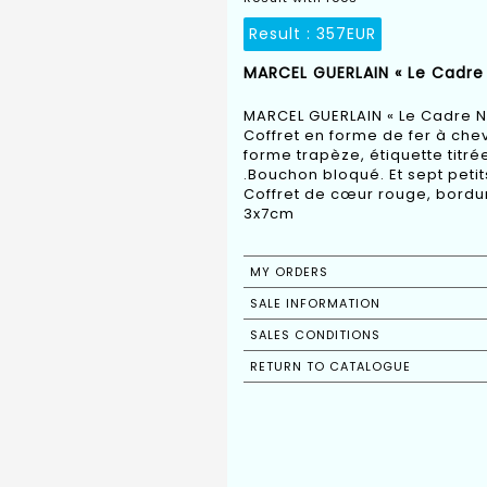
Result :
357EUR
MARCEL GUERLAIN « Le Cadre N
MARCEL GUERLAIN « Le Cadre N
Coffret en forme de fer à che
forme trapèze, étiquette titré
.Bouchon bloqué. Et sept peti
Coffret de cœur rouge, bordur
3x7cm
MY ORDERS
SALE INFORMATION
SALES CONDITIONS
RETURN TO CATALOGUE