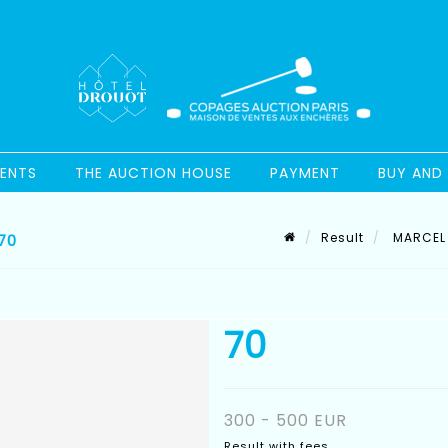
ENTS
THE AUCTION HOUSE
PAYMENT
BUY AND 
Result
MARCEL G
70
70
300 - 500 EUR
Result with fees